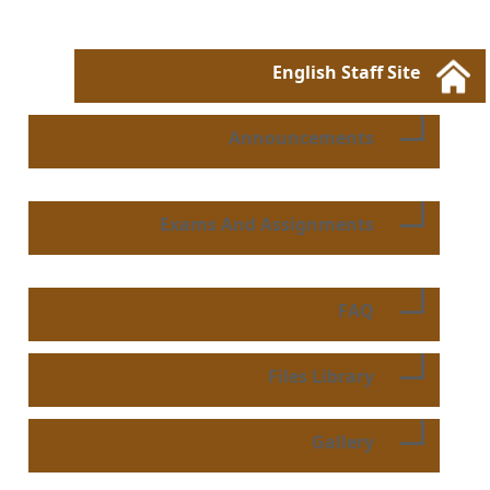
English Staff Site
Announcements
Exams And Assignments
FAQ
Files Library
Gallery