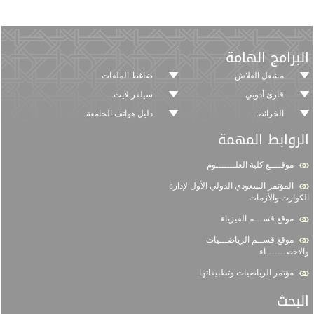
البرامج الهامة
مشغل الفلاش
ضاغط الملفات
قارئ أدوبي
سيلفر لايت
الخرائط
دليل هواتف الجامعة
الروابط المهمة
موقــــع كلية العلـــــــوم
المؤتمر السعودي الدولي الأول لإدارة
الكوارث والأزمات
موقع قســـم الفيزياء
موقغ قســم الرياضـــيات
والاحصـــــــاء
مؤتمر الرياضيات وتطبيقاتها
البحث